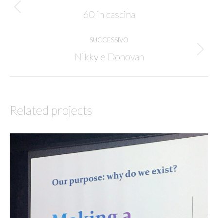
navigation
Previous
60 in cascina
project:
SUCCESSIVO
Next
Nikky e Donovan
project:
Related projects