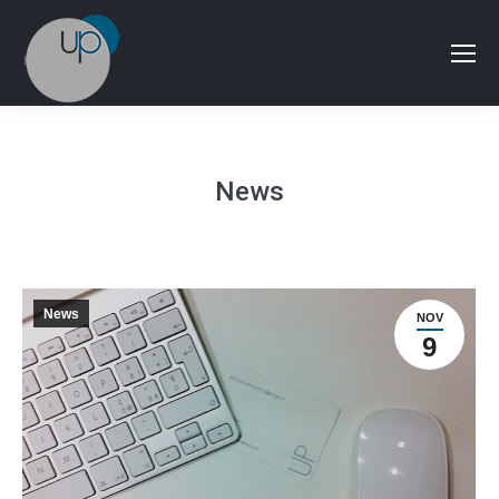
News
News
NOV
9