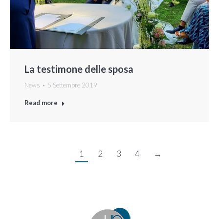
La testimone delle sposa
News
5 Settembre 2019
Read more
1
2
3
4
→