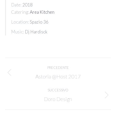
Date:
2018
Catering:
Area Kitchen
Location:
Spazio 36
Music:
Dj Hardisck
Project
PRECEDENTE
navigation
Previous
Astoria @Host 2017
project:
SUCCESSIVO
Next
Doro Design
project: