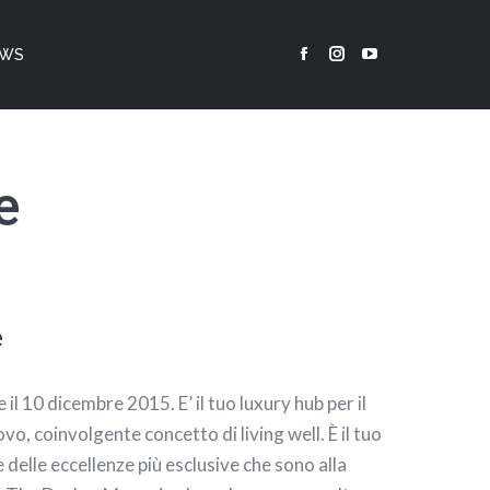
EWS
Facebook
Instagram
YouTube
page
page
page
opens
opens
opens
in
in
in
new
new
new
e
window
window
window
e
l 10 dicembre 2015. E’ il tuo luxury hub per il
ovo, coinvolgente concetto di living well. È il tuo
 delle eccellenze più esclusive che sono alla