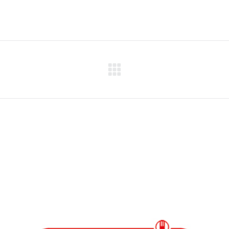
Next
project: