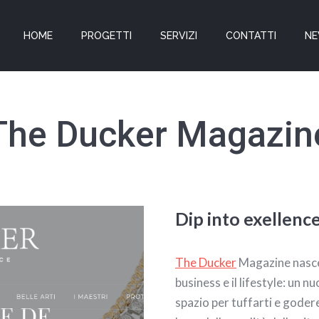
HOME
PROGETTI
SERVIZI
CONTATTI
N
The Ducker Magazin
Dip into exellenc
The Ducker
Magazine nasce i
business e il lifestyle: un nu
spazio per tuffarti e godere