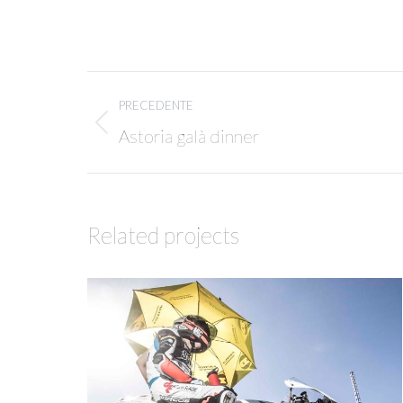
Project
PRECEDENTE
navigation
Previous
Astoria galà dinner
project:
Related projects