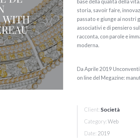
base della qualità della vi
storia, savoir faire, innov
passato e giunge ai nostri g
associativi e di pensiero su
racconta, con parole e imma
moderna.
Da Aprile 2019 Unconventio
on line del Megazine: manute
Client:
Società
Category:
Web
Date:
2019