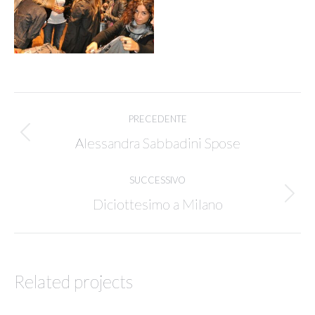
Project
PRECEDENTE
navigation
Previous
Alessandra Sabbadini Spose
project:
SUCCESSIVO
Next
Diciottesimo a Milano
project:
Related projects