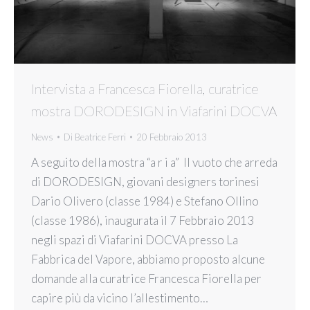
Intervista a Francesca Fiorella, curatrice
mostra DORODESIGN in Viafarini DOCVA
News
Di
Beatrice Ferri
20 Febbraio 2013
A seguito della mostra “a r i a” Il vuoto che arreda
di DORODESIGN, giovani designers torinesi
Dario Olivero (classe 1984) e Stefano Ollino
(classe 1986), inaugurata il 7 Febbraio 2013
negli spazi di Viafarini DOCVA presso La
Fabbrica del Vapore, abbiamo proposto alcune
domande alla curatrice Francesca Fiorella per
capire più da vicino l’allestimento…