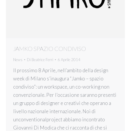
JAMKO SPAZIO CONDIVISO
News
Di
Beatrice Ferri
6 Aprile 2014
Il prossimo 8 Aprile, nell’ambito della design
week di Milano s’inaugura “Jamko – spazio
condiviso”: un workspace, un co-working non
convenzionale. Per l’occasione saranno presenti
un gruppo di designer e creativi che operano a
livello nazionale internazionale. Noi di
unconventionalproject abbiamo incontrato
Giovanni Di Modica che ci racconta di che si