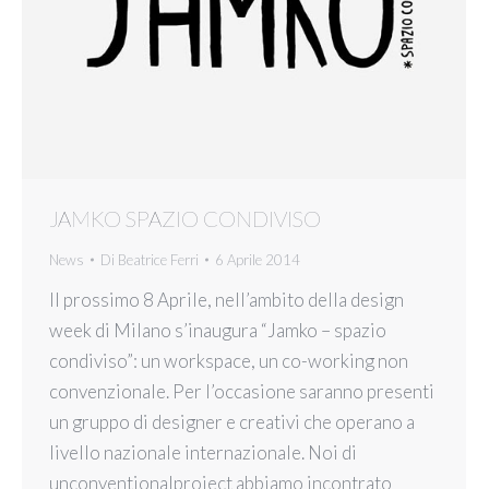
JAMKO SPAZIO CONDIVISO
News
Di
Beatrice Ferri
6 Aprile 2014
Il prossimo 8 Aprile, nell’ambito della design
week di Milano s’inaugura “Jamko – spazio
condiviso”: un workspace, un co-working non
convenzionale. Per l’occasione saranno presenti
un gruppo di designer e creativi che operano a
livello nazionale internazionale. Noi di
unconventionalproject abbiamo incontrato