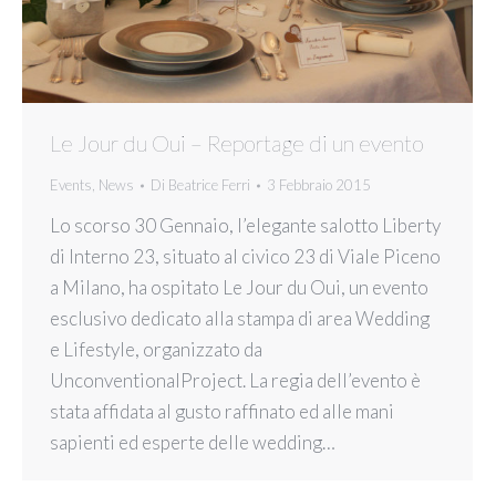
Le Jour du Oui – Reportage di un evento
Events
,
News
Di
Beatrice Ferri
3 Febbraio 2015
Lo scorso 30 Gennaio, l’elegante salotto Liberty
di Interno 23, situato al civico 23 di Viale Piceno
a Milano, ha ospitato Le Jour du Oui, un evento
esclusivo dedicato alla stampa di area Wedding
e Lifestyle, organizzato da
UnconventionalProject. La regia dell’evento è
stata affidata al gusto raffinato ed alle mani
sapienti ed esperte delle wedding…