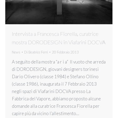
Intervista a Francesca Fiorella, curatrice
mostra DORODESIGN in Viafarini DOCVA
News
Di
Beatrice Ferri
20 Febbraio 2013
A seguito della mostra “a r i a” Il vuoto che arreda
di DORODESIGN, giovani designers torinesi
Dario Olivero (classe 1984) e Stefano Ollino
(classe 1986), inaugurata il 7 Febbraio 2013
negli spazi di Viafarini DOCVA presso La
Fabbrica del Vapore, abbiamo proposto alcune
domande alla curatrice Francesca Fiorella per
capire più da vicino l’allestimento…