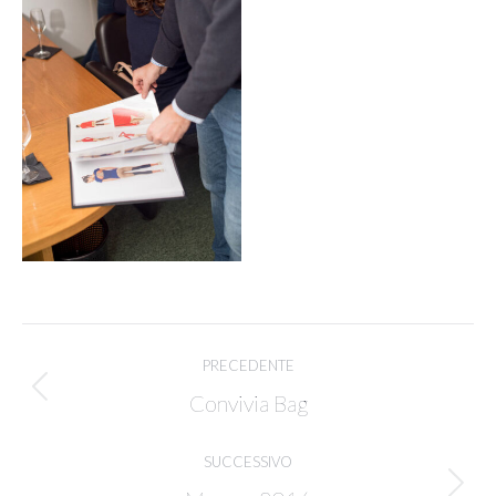
Project
PRECEDENTE
navigation
Previous
Convivia Bag
project:
SUCCESSIVO
Next