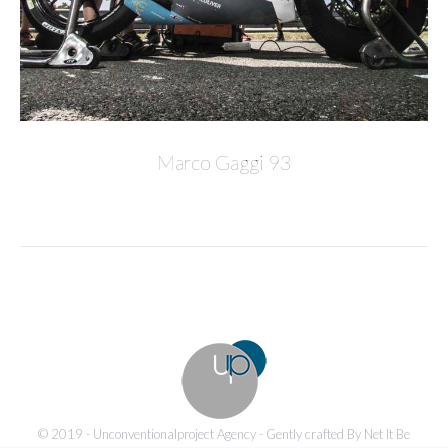
Marco Gaggi 93
© 2019 - Unconventionalproject Agency - Gently crafted By Net It Be