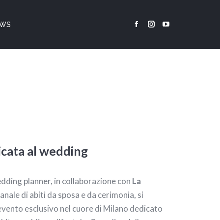
EWS
Facebook
Instagram
YouTube
page
page
page
opens
opens
opens
in
in
in
new
new
new
window
window
window
icata al wedding
edding planner, in collaborazione con
La
ianale di abiti da sposa e da cerimonia, si
evento esclusivo nel cuore di Milano dedicato