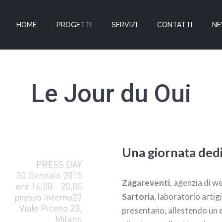
HOME
PROGETTI
SERVIZI
CONTATTI
N
Le Jour du Oui
Una giornata ded
Zagareventi
, agenzia di w
Sartoria
, laboratorio artig
presentano, allestendo un 