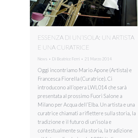
ESSENZA DI UN’ISOLA: UN ARTISTA
E UNA CURATRICE
News
Di
Beatrice Ferri
21 Marzo 2014
Oggi incontriamo Mario Apone (Artista) e
Francesca Fiorella (Curatrice). Ci
introducono all’opera LWL014 che sarà
presentata al prossimo Fuori Salone a
Milano per Acqua dell’Elba. Un artista e una
curatrice chiamati a riflettere sulla storia, la
tradizione e il futuro di un’isola e
contestualmente sulla storia, la tradizione