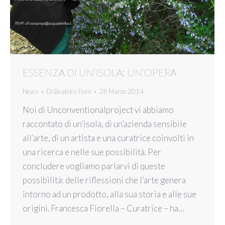
ESSENZA DI UN’ISOLA: UN’OPERA
News
Di
Beatrice Ferri
28 Marzo 2014
Noi di Unconventionalproject vi abbiamo
raccontato di un’isola, di un’azienda sensibile
all’arte, di un artista e una curatrice coinvolti in
una ricerca e nelle sue possibilità. Per
concludere vogliamo parlarvi di queste
possibilità: delle riflessioni che l’arte genera
intorno ad un prodotto, alla sua storia e alle sue
origini. Francesca Fiorella – Curatrice – ha…