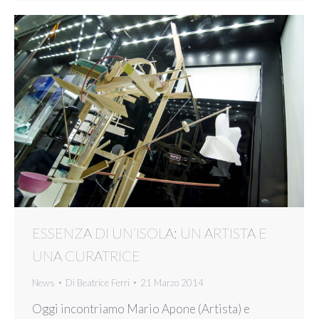
ESSENZA DI UN’ISOLA: UN ARTISTA E
UNA CURATRICE
News
Di
Beatrice Ferri
21 Marzo 2014
Oggi incontriamo Mario Apone (Artista) e