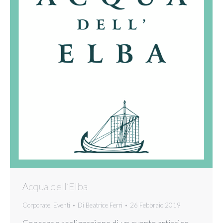
Acqua dell’Elba
Corporate
,
Eventi
Di
Beatrice Ferri
26 Febbraio 2019