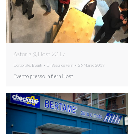
Astoria @Host 2017
Corporate
,
Eventi
Di
Beatrice Ferri
26 Marzo 2019
Evento presso la fiera Host