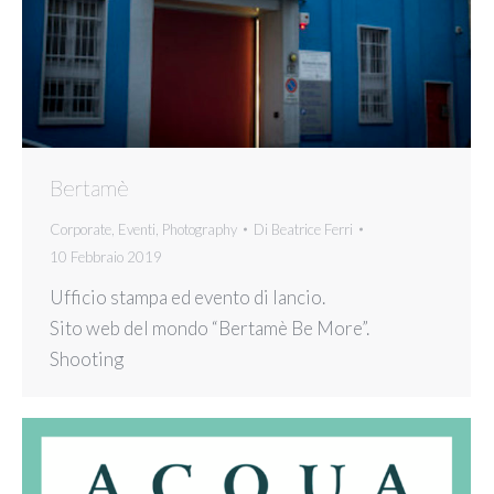
Bertamè
Corporate
,
Eventi
,
Photography
Di
Beatrice Ferri
10 Febbraio 2019
Ufficio stampa ed evento di lancio.
Sito web del mondo “Bertamè Be More”.
Shooting