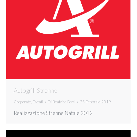
Autogrill Strenne
Corporate
,
Eventi
Di
Beatrice Ferri
25 Febbraio 2019
Realizzazione Strenne Natale 2012