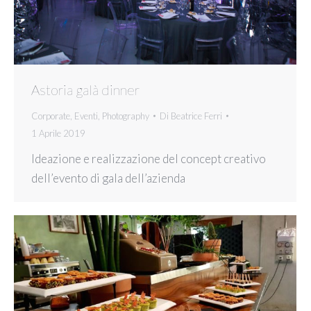
Astoria galà dinner
Corporate
,
Eventi
,
Photography
Di
Beatrice Ferri
1 Aprile 2019
Ideazione e realizzazione del concept creativo
dell’evento di gala dell’azienda