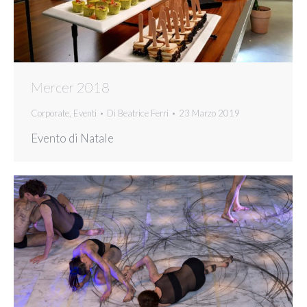
Mercer 2018
Corporate
,
Eventi
Di
Beatrice Ferri
23 Marzo 2019
Evento di Natale