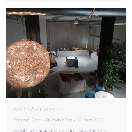
Assifin Assicurazioni
Corporate
,
Eventi
Di
Beatrice Ferri
22 Marzo 2019
Evento aziendale per celebrare una fusione