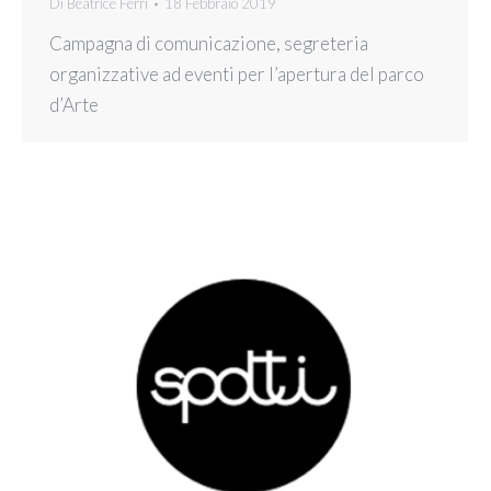
Di
Beatrice Ferri
18 Febbraio 2019
Campagna di comunicazione, segreteria
organizzative ad eventi per l’apertura del parco
d’Arte