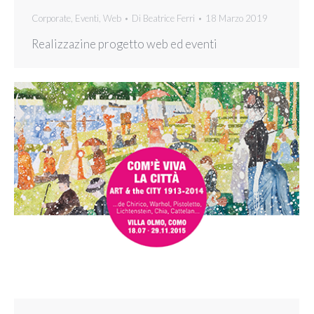
Corporate
,
Eventi
,
Web
Di
Beatrice Ferri
18 Marzo 2019
Realizzazine progetto web ed eventi