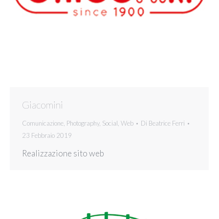
Giacomini
Comunicazione
,
Photography
,
Social
,
Web
Di
Beatrice Ferri
23 Febbraio 2019
Realizzazione sito web