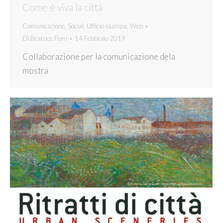
Come è viva la città
Comunicazione
,
Social
,
Ufficio stampa
,
Web
Di
Beatrice Ferri
14 Febbraio 2019
Collaborazione per la comunicazione dela
mostra