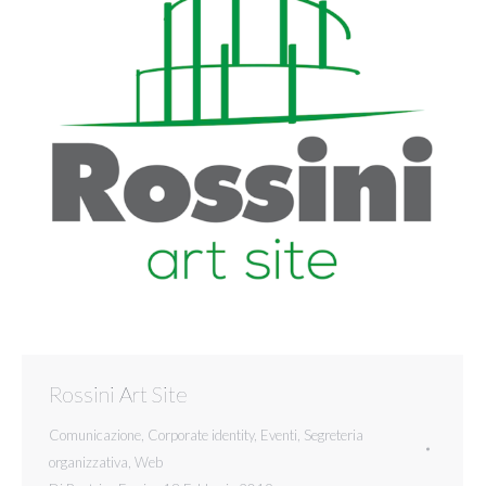
Rossini Art Site
Comunicazione
,
Corporate identity
,
Eventi
,
Segreteria
organizzativa
,
Web