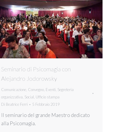
Seminario di Psicomagia con
Alejandro Jodorowsky
Comunicazione
,
Convegno
,
Eventi
,
Segreteria
organizzativa
,
Social
,
Ufficio stampa
Di
Beatrice Ferri
5 Febbraio 2019
Il seminario del grande Maestro dedicato
alla Psicomagia.