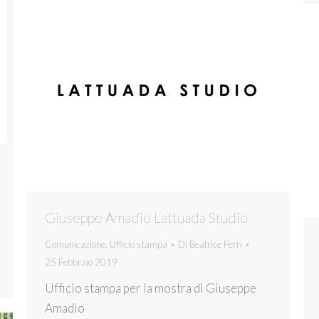
Giuseppe Amadio Lattuada Studio
Comunicazione
,
Ufficio stampa
Di
Beatrice Ferri
25 Febbraio 2019
Ufficio stampa per la mostra di Giuseppe
Amadio