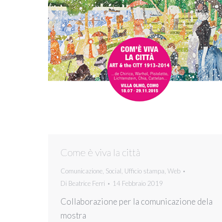
Come è viva la città
Comunicazione
,
Social
,
Ufficio stampa
,
Web
Di
Beatrice Ferri
14 Febbraio 2019
Collaborazione per la comunicazione dela
mostra