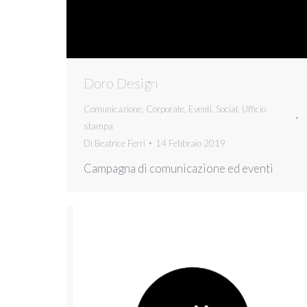
Doro Design
Comunicazione
,
Corporate
,
Eventi
,
Social
,
Ufficio
stampa
Di
Beatrice Ferri
14 Febbraio 2019
Campagna di comunicazione ed eventi