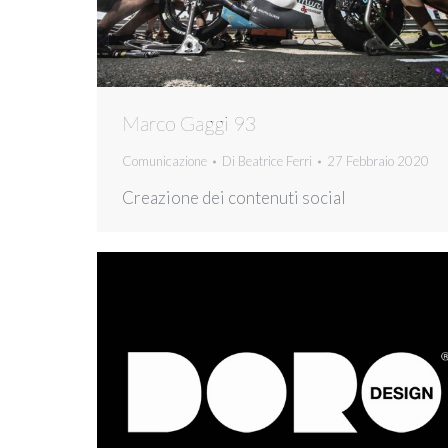
Marco Gaggi 93
Comunicazione
Di
Beatrice Ferri
27 Febbraio 2020
Creazione dei contenuti social