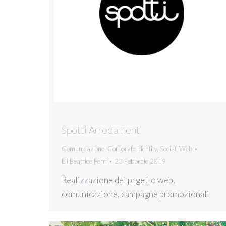
Spotti Arredamenti
Comunicazione
,
Corporate identity
,
Social
,
Web
Di
Beatrice Ferri
23 Febbraio 2019
Realizzazione del prgetto web,
comunicazione, campagne promozionali