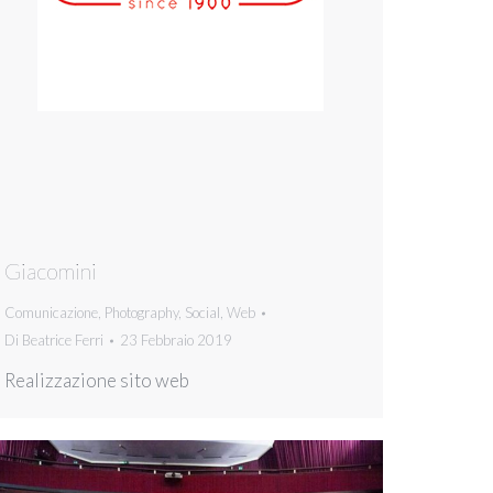
Giacomini
Comunicazione
,
Photography
,
Social
,
Web
Di
Beatrice Ferri
23 Febbraio 2019
Realizzazione sito web