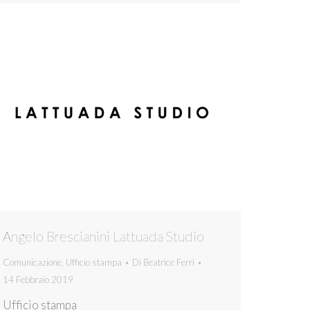
Angelo Brescianini Lattuada Studio
Comunicazione
,
Ufficio stampa
Di
Beatrice Ferri
14 Febbraio 2019
Ufficio stampa