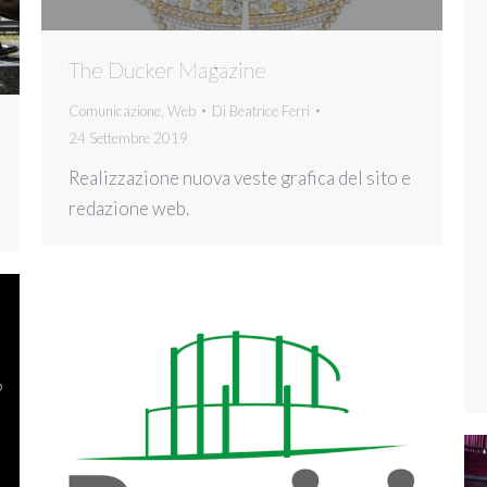
The Ducker Magazine
Comunicazione
,
Web
Di
Beatrice Ferri
24 Settembre 2019
Realizzazione nuova veste grafica del sito e
redazione web.