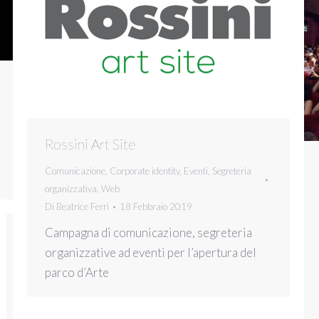
Rossini Art Site
Comunicazione
,
Corporate identity
,
Eventi
,
Segreteria
organizzativa
,
Web
Di
Beatrice Ferri
18 Febbraio 2019
Campagna di comunicazione, segreteria
organizzative ad eventi per l’apertura del
parco d’Arte